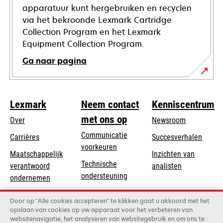
apparatuur kunt hergebruiken en recyclen
via het bekroonde Lexmark Cartridge
Collection Program en het Lexmark
Equipment Collection Program.
Ga naar pagina
Lexmark
Neem contact
Kenniscentrum
met ons op
Over
Newsroom
Communicatie
Carrières
Succesverhalen
voorkeuren
Maatschappelijk
Inzichten van
Technische
verantwoord
analisten
opens
ondersteuning
opens
ondernemen
in
in
Product registratie
Duurzaamheid
a
Door op “Alle cookies accepteren” te klikken gaat u akkoord met het
a
Vind een dealer
opslaan van cookies op uw apparaat voor het verbeteren van
new
Lexmark Partners
new
websitenavigatie, het analyseren van websitegebruik en om ons te