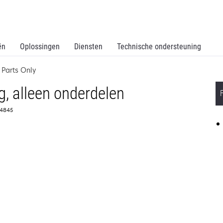
ën
Oplossingen
Diensten
Technische ondersteuning
Parts Only
g, alleen onderdelen
374845