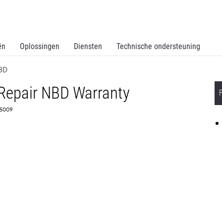
ën
Oplossingen
Diensten
Technische ondersteuning
BD
 Repair NBD Warranty
375009