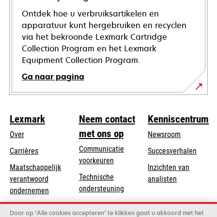
Ontdek hoe u verbruiksartikelen en
apparatuur kunt hergebruiken en recyclen
via het bekroonde Lexmark Cartridge
Collection Program en het Lexmark
Equipment Collection Program.
Ga naar pagina
Lexmark
Neem contact
Kenniscentrum
met ons op
Over
Newsroom
Communicatie
Carrières
Succesverhalen
voorkeuren
Maatschappelijk
Inzichten van
Technische
verantwoord
analisten
opens
ondersteuning
opens
ondernemen
in
in
Product registratie
Duurzaamheid
a
Door op “Alle cookies accepteren” te klikken gaat u akkoord met het
a