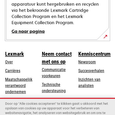
apparatuur kunt hergebruiken en recyclen
via het bekroonde Lexmark Cartridge
Collection Program en het Lexmark
Equipment Collection Program.
Ga naar pagina
Lexmark
Neem contact
Kenniscentrum
met ons op
Over
Newsroom
Communicatie
Carrières
Succesverhalen
voorkeuren
Maatschappelijk
Inzichten van
Technische
verantwoord
analisten
opens
ondersteuning
opens
ondernemen
in
in
Product registratie
Duurzaamheid
a
Door op “Alle cookies accepteren” te klikken gaat u akkoord met het
a
Vind een dealer
opslaan van cookies op uw apparaat voor het verbeteren van
new
Lexmark Partners
new
websitenavigatie, het analyseren van websitegebruik en om ons te