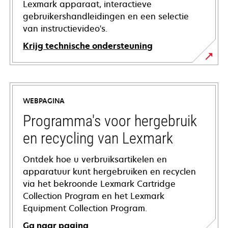
Lexmark apparaat, interactieve
gebruikershandleidingen en een selectie
van instructievideo's.
Krijg technische ondersteuning
opens
in
a
WEBPAGINA
new
tab
Programma's voor hergebruik
en recycling van Lexmark
Ontdek hoe u verbruiksartikelen en
apparatuur kunt hergebruiken en recyclen
via het bekroonde Lexmark Cartridge
Collection Program en het Lexmark
Equipment Collection Program.
Ga naar pagina