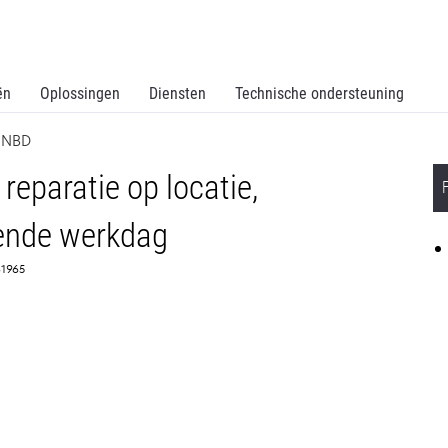
ën
Oplossingen
Diensten
Technische ondersteuning
R NBD
reparatie op locatie,
gende werkdag
381965