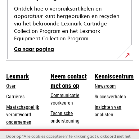
Ontdek hoe u verbruiksartikelen en
apparatuur kunt hergebruiken en recyclen
via het bekroonde Lexmark Cartridge
Collection Program en het Lexmark
Equipment Collection Program.
Ga naar pagina
Lexmark
Neem contact
Kenniscentrum
met ons op
Over
Newsroom
Communicatie
Carrières
Succesverhalen
voorkeuren
Maatschappelijk
Inzichten van
Technische
verantwoord
analisten
opens
ondersteuning
opens
ondernemen
in
in
Product registratie
Duurzaamheid
a
Door op “Alle cookies accepteren” te klikken gaat u akkoord met het
a