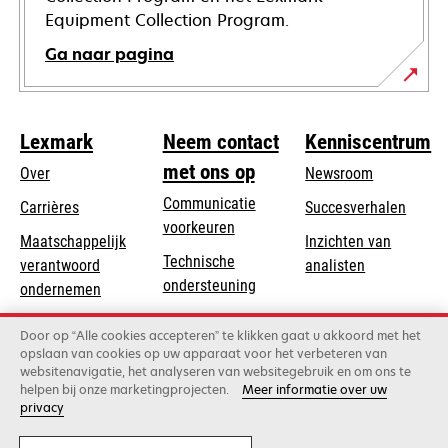
Equipment Collection Program.
Ga naar pagina
Lexmark
Neem contact
Kenniscentrum
met ons op
Over
Newsroom
Communicatie
Carrières
Succesverhalen
voorkeuren
Maatschappelijk
Inzichten van
Technische
verantwoord
analisten
opens
ondersteuning
opens
ondernemen
in
in
Product registratie
Duurzaamheid
a
Door op “Alle cookies accepteren” te klikken gaat u akkoord met het
a
Vind een dealer
opslaan van cookies op uw apparaat voor het verbeteren van
new
Lexmark Partners
new
websitenavigatie, het analyseren van websitegebruik en om ons te
tab
tab
helpen bij onze marketingprojecten.
Meer informatie over uw
privacy
Lexmark International, Inc., een bedrijf van Xerox
©2026 Alle rechten voorbehouden.