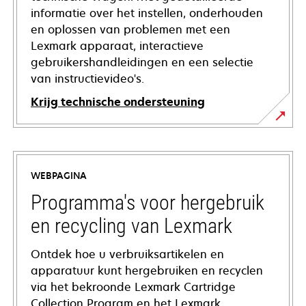
informatie over het instellen, onderhouden
en oplossen van problemen met een
Lexmark apparaat, interactieve
gebruikershandleidingen en een selectie
van instructievideo's.
Krijg technische ondersteuning
opens
in
a
WEBPAGINA
new
tab
Programma's voor hergebruik
en recycling van Lexmark
Ontdek hoe u verbruiksartikelen en
apparatuur kunt hergebruiken en recyclen
via het bekroonde Lexmark Cartridge
Collection Program en het Lexmark