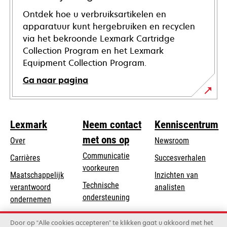
Ontdek hoe u verbruiksartikelen en
apparatuur kunt hergebruiken en recyclen
via het bekroonde Lexmark Cartridge
Collection Program en het Lexmark
Equipment Collection Program.
Ga naar pagina
Lexmark
Neem contact
Kenniscentrum
met ons op
Over
Newsroom
Communicatie
Carrières
Succesverhalen
voorkeuren
Maatschappelijk
Inzichten van
Technische
verantwoord
analisten
opens
ondersteuning
opens
ondernemen
in
in
Product registratie
Duurzaamheid
a
Door op “Alle cookies accepteren” te klikken gaat u akkoord met het
a