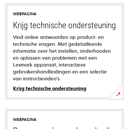
WEBPAGINA
Krijg technische ondersteuning
Vind online antwoorden op product- en
technische vragen. Met gedetailleerde
informatie over het instellen, onderhouden
en oplossen van problemen met een
Lexmark apparaat, interactieve
gebruikershandleidingen en een selectie
van instructievideo's.
Krijg technische ondersteuning
opens
in
a
WEBPAGINA
new
tab