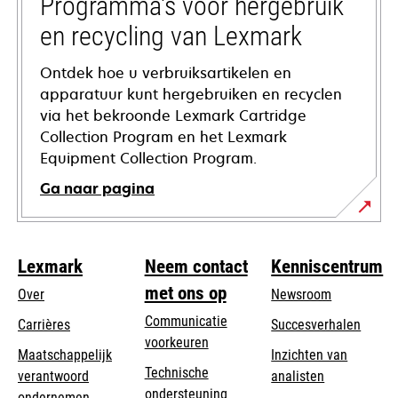
Programma's voor hergebruik
en recycling van Lexmark
Ontdek hoe u verbruiksartikelen en
apparatuur kunt hergebruiken en recyclen
via het bekroonde Lexmark Cartridge
Collection Program en het Lexmark
Equipment Collection Program.
Ga naar pagina
Lexmark
Neem contact
Kenniscentrum
met ons op
Over
Newsroom
Communicatie
Carrières
Succesverhalen
voorkeuren
Maatschappelijk
Inzichten van
Technische
verantwoord
analisten
opens
ondersteuning
opens
ondernemen