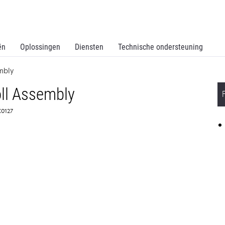
ën
Oplossingen
Diensten
Technische ondersteuning
mbly
ll Assembly
0X0127