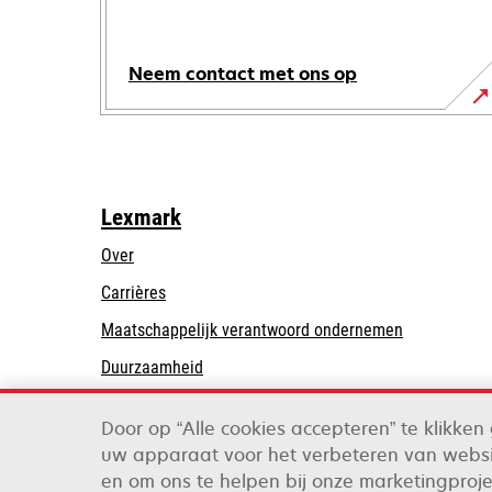
Neem contact met ons op
Lexmark
Over
Carrières
opens
Maatschappelijk verantwoord ondernemen
in
Duurzaamheid
a
Lexmark Partners
new
Door op “Alle cookies accepteren” te klikke
tab
uw apparaat voor het verbeteren van websi
Lexmark International, Inc., een bedrijf van Xer
en om ons te helpen bij onze marketingproj
©2026 Alle rechten voorbehouden.