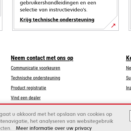
gebruikershandleidingen en een
selectie van instructievideo's.
Krijg technische ondersteuning
opens
in
a
new
Neem contact met ons op
K
tab
Communicatie voorkeuren
Ne
opens
Technische ondersteuning
Su
in
Product registratie
In
a
Vind een dealer
new
tab
n gaat u akkoord met het opslaan van cookies op
tenavigatie, het analyseren van websitegebruik
ox
ecten.
Meer informatie over uw privacy