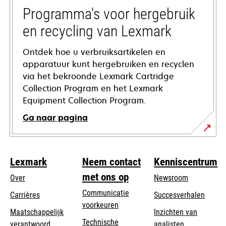
tab
Programma's voor hergebruik
en recycling van Lexmark
Ontdek hoe u verbruiksartikelen en
apparatuur kunt hergebruiken en recyclen
via het bekroonde Lexmark Cartridge
Collection Program en het Lexmark
Equipment Collection Program.
Ga naar pagina
Lexmark
Neem contact
Kenniscentrum
met ons op
Over
Newsroom
Communicatie
Carrières
Succesverhalen
voorkeuren
Maatschappelijk
Inzichten van
Technische
verantwoord
analisten