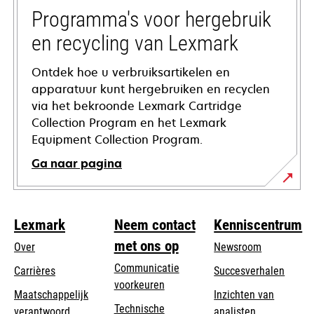
tab
Programma's voor hergebruik
en recycling van Lexmark
Ontdek hoe u verbruiksartikelen en
apparatuur kunt hergebruiken en recyclen
via het bekroonde Lexmark Cartridge
Collection Program en het Lexmark
Equipment Collection Program.
Ga naar pagina
Lexmark
Neem contact
Kenniscentrum
met ons op
Over
Newsroom
Communicatie
Carrières
Succesverhalen
voorkeuren
Maatschappelijk
Inzichten van
Technische
verantwoord
analisten