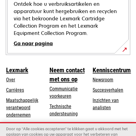
Ontdek hoe u verbruiksartikelen en
apparatuur kunt hergebruiken en recyclen
via het bekroonde Lexmark Cartridge
Collection Program en het Lexmark
Equipment Collection Program.
Ga naar pagina
Lexmark
Neem contact
Kenniscentrum
met ons op
Over
Newsroom
Communicatie
Carrières
Succesverhalen
voorkeuren
Maatschappelijk
Inzichten van
Technische
verantwoord
analisten
opens
ondersteuning
opens
ondernemen
in
in
Product registratie
Duurzaamheid
a
Door op “Alle cookies accepteren” te klikken gaat u akkoord met het
a
Vind een dealer
opslaan van cookies op uw apparaat voor het verbeteren van
new
Lexmark Partners