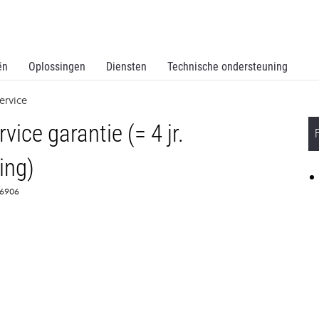
ën
Oplossingen
Diensten
Technische ondersteuning
ervice
vice garantie (= 4 jr.
ing)
356906