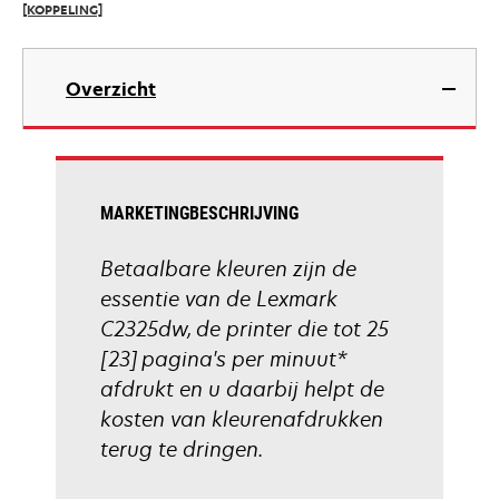
[KOPPELING]
tab
opens
in
Overzicht
a
new
tab
MARKETINGBESCHRIJVING
Betaalbare kleuren zijn de
essentie van de Lexmark
C2325dw, de printer die tot 25
[23] pagina's per minuut*
afdrukt en u daarbij helpt de
kosten van kleurenafdrukken
terug te dringen.