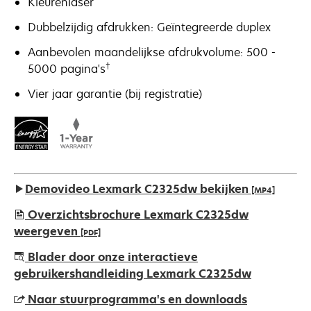
Kleurenlaser
Dubbelzijdig afdrukken: Geïntegreerde duplex
Aanbevolen maandelijkse afdrukvolume: 500 -
†
5000 pagina's
Vier jaar garantie (bij registratie)
Demovideo Lexmark C2325dw bekijken
[MP4]
Overzichtsbrochure Lexmark C2325dw
weergeven
[PDF]
opens
Blader door onze interactieve
in
gebruikershandleiding Lexmark C2325dw
a
Naar stuurprogramma's en downloads
new