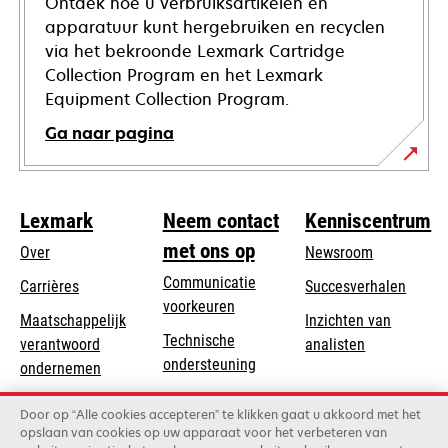
Ontdek hoe u verbruiksartikelen en
apparatuur kunt hergebruiken en recyclen
via het bekroonde Lexmark Cartridge
Collection Program en het Lexmark
Equipment Collection Program.
Ga naar pagina
Lexmark
Neem contact
Kenniscentrum
met ons op
Over
Newsroom
Communicatie
Carrières
Succesverhalen
voorkeuren
Maatschappelijk
Inzichten van
Technische
verantwoord
analisten
opens
ondersteuning
opens
ondernemen
in
in
Product registratie
Duurzaamheid
a
Door op “Alle cookies accepteren” te klikken gaat u akkoord met het
a
Vind een dealer
opslaan van cookies op uw apparaat voor het verbeteren van
new
Lexmark Partners
new