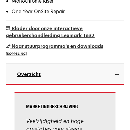
Monochrome laser
One Year OnSite Repair
Blader door onze interactieve
gebruikershandleiding Lexmark T632
Naar stuurprogramma's en downloads
[KOPPELING]
opens
in
Overzicht
a
new
tab
MARKETINGBESCHRIJVING
Veelzijdigheid en hoge
prestaties voor steeds