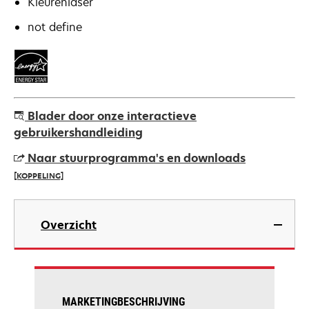
Kleurenlaser
not define
Blader door onze interactieve
gebruikershandleiding
Naar stuurprogramma's en downloads
[KOPPELING]
opens
in
Overzicht
a
new
tab
MARKETINGBESCHRIJVING