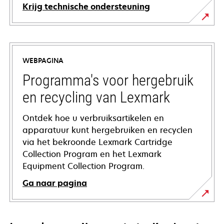
Krijg technische ondersteuning
opens
in
a
WEBPAGINA
new
tab
Programma's voor hergebruik
en recycling van Lexmark
Ontdek hoe u verbruiksartikelen en
apparatuur kunt hergebruiken en recyclen
via het bekroonde Lexmark Cartridge
Collection Program en het Lexmark
Equipment Collection Program.
Ga naar pagina