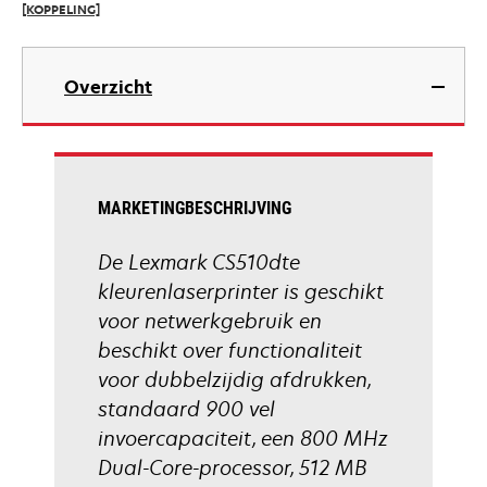
[KOPPELING]
tab
opens
in
Overzicht
a
new
tab
MARKETINGBESCHRIJVING
De Lexmark CS510dte
kleurenlaserprinter is geschikt
voor netwerkgebruik en
beschikt over functionaliteit
voor dubbelzijdig afdrukken,
standaard 900 vel
invoercapaciteit, een 800 MHz
Dual-Core-processor, 512 MB