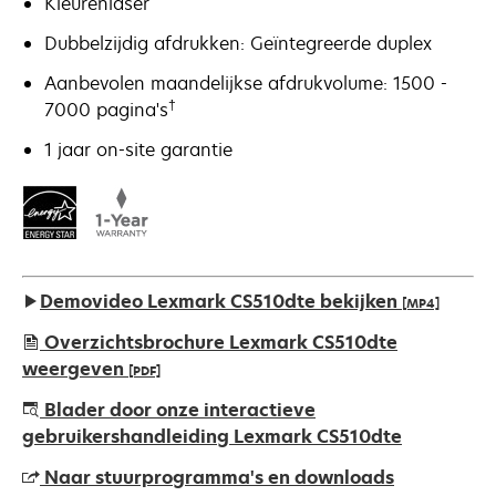
Kleurenlaser
Dubbelzijdig afdrukken: Geïntegreerde duplex
Aanbevolen maandelijkse afdrukvolume: 1500 -
†
7000 pagina's
1 jaar on-site garantie
Demovideo Lexmark CS510dte bekijken
[MP4]
Overzichtsbrochure Lexmark CS510dte
weergeven
[PDF]
opens
Blader door onze interactieve
in
gebruikershandleiding Lexmark CS510dte
a
Naar stuurprogramma's en downloads
new