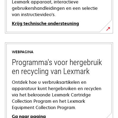
Lexmark apparaat, interactieve
gebruikershandleidingen en een selectie
van instructievideo's.
Krijg technische ondersteuning
opens
in
a
WEBPAGINA
new
tab
Programma's voor hergebruik
en recycling van Lexmark
Ontdek hoe u verbruiksartikelen en
apparatuur kunt hergebruiken en recyclen
via het bekroonde Lexmark Cartridge
Collection Program en het Lexmark
Equipment Collection Program.
Ga naar pagina