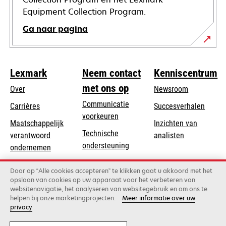
Equipment Collection Program.
Ga naar pagina
Lexmark
Neem contact
Kenniscentrum
met ons op
Over
Newsroom
Communicatie
Carrières
Succesverhalen
voorkeuren
Maatschappelijk
Inzichten van
Technische
verantwoord
analisten
opens
ondersteuning
opens
ondernemen
in
in
Product registratie
Duurzaamheid
a
Door op “Alle cookies accepteren” te klikken gaat u akkoord met het
a
Vind een dealer
opslaan van cookies op uw apparaat voor het verbeteren van
new
Lexmark Partners
new
websitenavigatie, het analyseren van websitegebruik en om ons te
tab
tab
helpen bij onze marketingprojecten.
Meer informatie over uw
privacy
Lexmark International, Inc., een bedrijf van Xerox
©2026 Alle rechten voorbehouden.