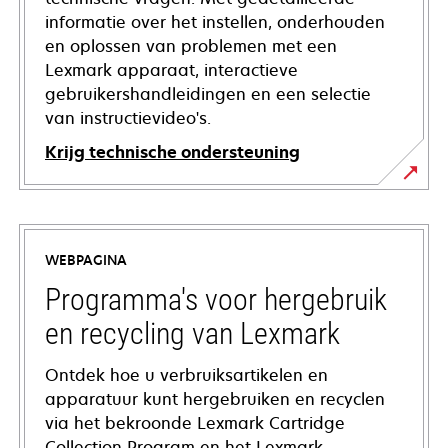
informatie over het instellen, onderhouden
en oplossen van problemen met een
Lexmark apparaat, interactieve
gebruikershandleidingen en een selectie
van instructievideo's.
Krijg technische ondersteuning
opens
in
a
WEBPAGINA
new
tab
Programma's voor hergebruik
en recycling van Lexmark
Ontdek hoe u verbruiksartikelen en
apparatuur kunt hergebruiken en recyclen
via het bekroonde Lexmark Cartridge
Collection Program en het Lexmark