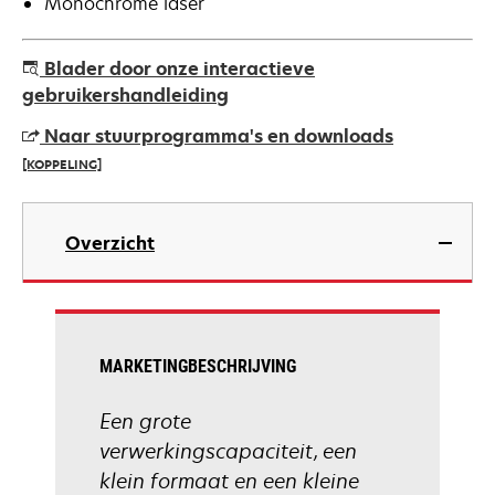
Monochrome laser
Blader door onze interactieve
gebruikershandleiding
Naar stuurprogramma's en downloads
[KOPPELING]
opens
in
Overzicht
a
new
tab
MARKETINGBESCHRIJVING
Een grote
verwerkingscapaciteit, een
klein formaat en een kleine