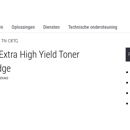
ën
Oplossingen
Diensten
Technische ondersteuning
 TN CRTG
xtra High Yield Toner
dge
6F0XA0