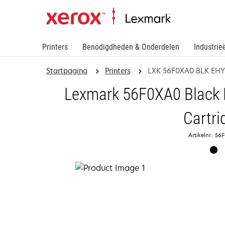
Printers
Benodigdheden & Onderdelen
Industrie
Startpagina
Printers
LXK 56F0XA0 BLK EHY
Lexmark 56F0XA0 Black E
Cartri
Artikelnr.: 5