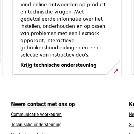
Vind online antwoorden op product-
en technische vragen. Met
gedetailleerde informatie over het
instellen, onderhouden en oplossen
van problemen met een Lexmark
apparaat, interactieve
gebruikershandleidingen en een
selectie van instructievideo's.
Krijg technische ondersteuning
opens
in
a
new
Neem contact met ons op
K
tab
Communicatie voorkeuren
Ne
opens
Technische ondersteuning
Su
in