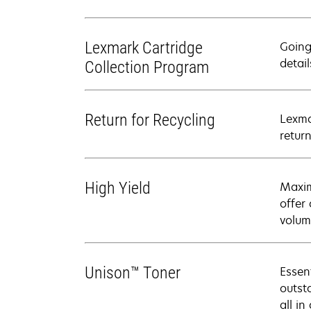
Lexmark Cartridge
Going
detail
Collection Program
Return for Recycling
Lexma
retur
High Yield
Maxim
offer
volum
Unison™ Toner
Essen
outsta
all in