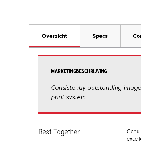
Overzicht
Specs
Co
MARKETINGBESCHRIJVING
Consistently outstanding image q
print system.
Best Together
Genui
excell