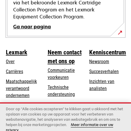
via het bekroonde Lexmark Cartridge
Collection Program en het Lexmark
Equipment Collection Program.
Ga naar pagina
Lexmark
Neem contact
Kenniscentrum
met ons op
Over
Newsroom
Communicatie
Carrières
Succesverhalen
voorkeuren
Maatschappelijk
Inzichten van
Technische
verantwoord
analisten
opens
ondersteuning
opens
ondernemen
in
in
Product registratie
Duurzaamheid
a
Door op “Alle cookies accepteren” te klikken gaat u akkoord met het
a
Vind een dealer
opslaan van cookies op uw apparaat voor het verbeteren van
new
Lexmark Partners
new
websitenavigatie, het analyseren van websitegebruik en om ons te
tab
tab
helpen bij onze marketingprojecten.
Meer informatie over uw
privacy