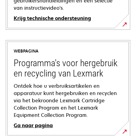
gebruikershandleidingen en een selectie
van instructievideo's.
Krijg technische ondersteuning
opens
in
a
WEBPAGINA
new
tab
Programma's voor hergebruik
en recycling van Lexmark
Ontdek hoe u verbruiksartikelen en
apparatuur kunt hergebruiken en recyclen
via het bekroonde Lexmark Cartridge
Collection Program en het Lexmark
Equipment Collection Program.
Ga naar pagina