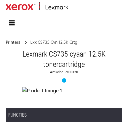
Startpagina
Printers
Lxk CS735 Cyn 12.5K Crtg
Lexmark CS735 cyaan 12.5K
tonercartridge
Artikelnr.: 71C0X20
FUNCTIES