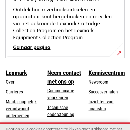
Ontdek hoe u verbruiksartikelen en
apparatuur kunt hergebruiken en recyclen
via het bekroonde Lexmark Cartridge
Collection Program en het Lexmark
Equipment Collection Program.
Ga naar pagina
Lexmark
Neem contact
Kenniscentrum
met ons op
Over
Newsroom
Communicatie
Carrières
Succesverhalen
voorkeuren
Maatschappelijk
Inzichten van
Technische
verantwoord
analisten
opens
ondersteuning
opens
ondernemen
in
in
Product registratie
Duurzaamheid
a
Door op “Alle cookies accepteren” te klikken gaat u akkoord met het
a