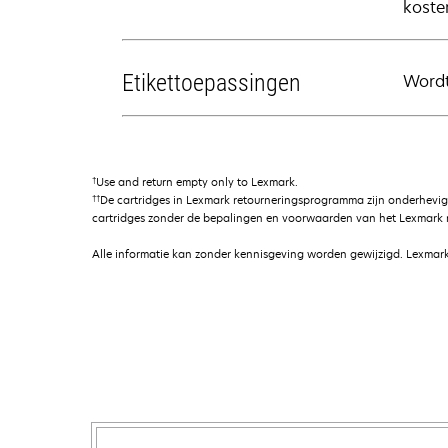
koste
Etikettoepassingen
Wordt
†
Use and return empty only to Lexmark.
††
De cartridges in Lexmark retourneringsprogramma zijn onderhevi
cartridges zonder de bepalingen en voorwaarden van het Lexmark r
Alle informatie kan zonder kennisgeving worden gewijzigd. Lexmark 