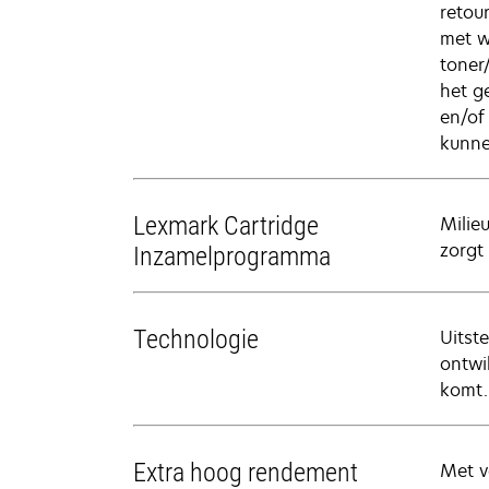
retou
met w
toner
het g
en/of
kunne
Lexmark Cartridge
Milie
zorgt 
Inzamelprogramma
Technologie
Uitst
ontwi
komt.
Extra hoog rendement
Met v