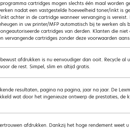
rprogramma cartridges mogen slechts één maal worden ge
erken nadat een vastgestelde hoeveelheid toner/inkt is gebr
/inkt achter in de cartridge wanneer vervanging is vereist
eheugen in uw printer/MFP automatisch bij te werken als 
 ongeautoriseerde cartridges van derden. Klanten die ni
n vervangende cartridges zonder deze voorwaarden aansc
ubewust afdrukken is nu eenvoudiger dan ooit. Recycle al 
voor de rest. Simpel, slim en altijd gratis.
ekende resultaten, pagina na pagina, jaar na jaar. De Lexma
kkeld wat door het ingenieuze ontwerp de prestaties, de 
ertrouwen afdrukken. Dankzij het hoge rendement weet u ze