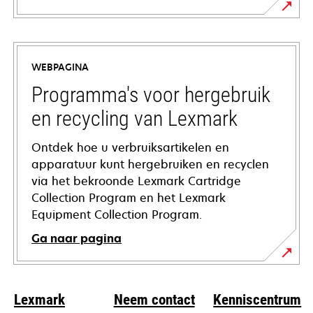
opens
in
a
WEBPAGINA
new
tab
Programma's voor hergebruik
en recycling van Lexmark
Ontdek hoe u verbruiksartikelen en
apparatuur kunt hergebruiken en recyclen
via het bekroonde Lexmark Cartridge
Collection Program en het Lexmark
Equipment Collection Program.
Ga naar pagina
Lexmark
Neem contact
Kenniscentrum