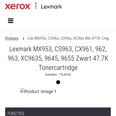
Startpagina
Printers
Lxk MX95x, CS96x, CX96x, XC96x Blk 47.7K Crtg
Lexmark MX953, CS963, CX961, 962,
963, XC9635, 9645, 9655 Zwart 47.7K
Tonercartridge
Artikelnr.: 77L0H10
FUNCTIES