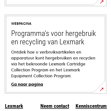
opens
in
a
WEBPAGINA
new
tab
Programma's voor hergebruik
en recycling van Lexmark
Ontdek hoe u verbruiksartikelen en
apparatuur kunt hergebruiken en recyclen
via het bekroonde Lexmark Cartridge
Collection Program en het Lexmark
Equipment Collection Program.
Ga naar pagina
Lexmark
Neem contact
Kenniscentrum