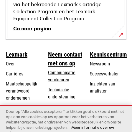
via het bekroonde Lexmark Cartridge
Collection Program en het Lexmark
Equipment Collection Program.
Ga naar pagina
Lexmark
Neem contact
Kenniscentrum
met ons op
Over
Newsroom
Communicatie
Carrières
Succesverhalen
voorkeuren
Maatschappelijk
Inzichten van
Technische
verantwoord
analisten
opens
ondersteuning
opens
ondernemen
in
in
Product registratie
Duurzaamheid
a
Door op “Alle cookies accepteren” te klikken gaat u akkoord met het
a
Vind een dealer
opslaan van cookies op uw apparaat voor het verbeteren van
new
Lexmark Partners
new
websitenavigatie, het analyseren van websitegebruik en om ons te
tab
tab
helpen bij onze marketingprojecten.
Meer informatie over uw