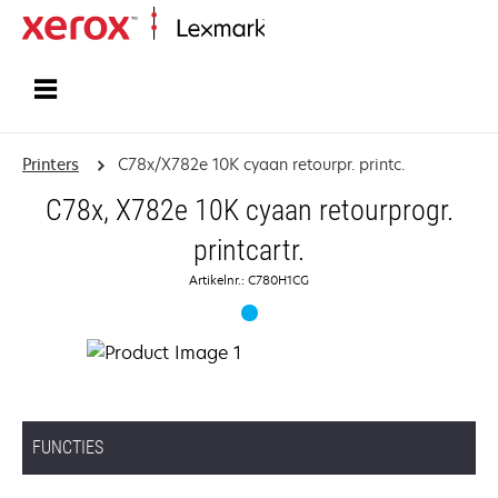
Startpagina
Printers
C78x/X782e 10K cyaan retourpr. printc.
C78x, X782e 10K cyaan retourprogr.
printcartr.
Artikelnr.: C780H1CG
FUNCTIES