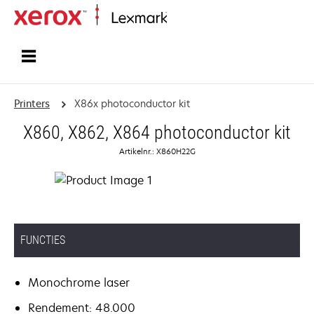
Startpagina
Printers
X86x photoconductor kit
X860, X862, X864 photoconductor kit
Artikelnr.: X860H22G
FUNCTIES
Monochrome laser
Rendement: 48.000