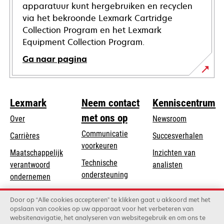
apparatuur kunt hergebruiken en recyclen
via het bekroonde Lexmark Cartridge
Collection Program en het Lexmark
Equipment Collection Program.
Ga naar pagina
Lexmark
Neem contact
Kenniscentrum
met ons op
Over
Newsroom
Communicatie
Carrières
Succesverhalen
voorkeuren
Maatschappelijk
Inzichten van
Technische
verantwoord
analisten
opens
ondersteuning
opens
ondernemen
in
in
Product registratie
Duurzaamheid
a
Door op “Alle cookies accepteren” te klikken gaat u akkoord met het
a
Vind een dealer
opslaan van cookies op uw apparaat voor het verbeteren van
new
Lexmark Partners
new
websitenavigatie, het analyseren van websitegebruik en om ons te
tab