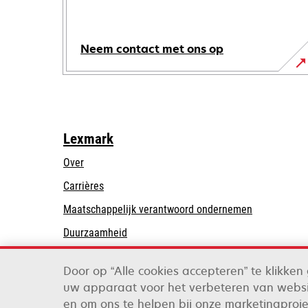
Neem contact met ons op
Lexmark
Over
Carrières
opens
Maatschappelijk verantwoord ondernemen
in
Duurzaamheid
a
Lexmark Partners
new
Door op “Alle cookies accepteren” te klikke
tab
uw apparaat voor het verbeteren van websi
Lexmark International, Inc., een bedrijf van Xer
en om ons te helpen bij onze marketingproj