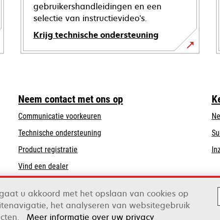
gebruikershandleidingen en een
selectie van instructievideo's.
Krijg technische ondersteuning
opens
in
a
new
Neem contact met ons op
K
tab
Communicatie voorkeuren
Ne
opens
Technische ondersteuning
Su
in
Product registratie
In
a
Vind een dealer
new
tab
n gaat u akkoord met het opslaan van cookies op
tenavigatie, het analyseren van websitegebruik
ox
ecten.
Meer informatie over uw privacy