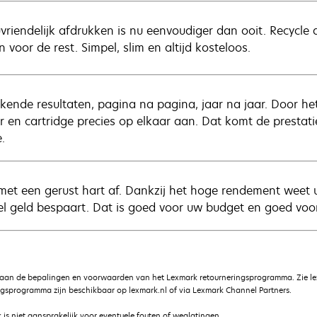
uvriendelijk afdrukken is nu eenvoudiger dan ooit. Recycle 
 voor de rest. Simpel, slim en altijd kosteloos.
ekende resultaten, pagina na pagina, jaar na jaar. Door h
er en cartridge precies op elkaar aan. Dat komt de prestat
.
met een gerust hart af. Dankzij het hoge rendement weet u 
el geld bespaart. Dat is goed voor uw budget en goed voor
 aan de bepalingen en voorwaarden van het Lexmark retourneringsprogramma. Zie le
gsprogramma zijn beschikbaar op lexmark.nl of via Lexmark Channel Partners.
is niet aansprakelijk voor eventuele fouten of weglatingen.