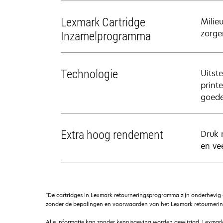
Lexmark Cartridge
Milie
zorgen
Inzamelprogramma
Technologie
Uitst
print
goede
Extra hoog rendement
Druk 
en ve
†
De cartridges in Lexmark retourneringsprogramma zijn onderhevig
zonder de bepalingen en voorwaarden van het Lexmark retournerin
Alle informatie kan zonder kennisgeving worden gewijzigd. Lexmark 