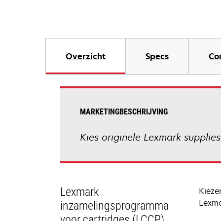
Overzicht
Specs
Co
MARKETINGBESCHRIJVING
Kies originele Lexmark supplie
Lexmark
Kieze
Lexmar
inzamelingsprogramma
voor cartridges (LCCP)