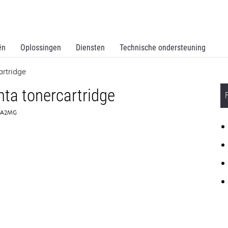
ën
Oplossingen
Diensten
Technische ondersteuning
rtridge
ta tonercartridge
46A2MG