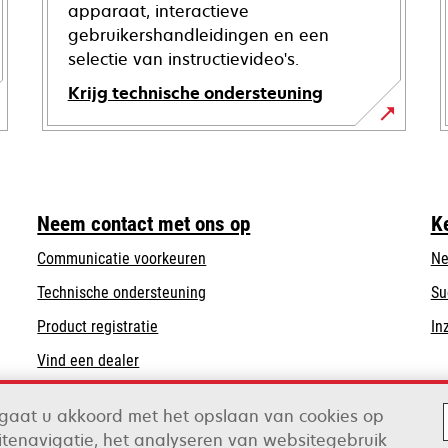
apparaat, interactieve
gebruikershandleidingen en een
selectie van instructievideo's.
Krijg technische ondersteuning
opens
in
a
new
Neem contact met ons op
K
tab
Communicatie voorkeuren
Ne
opens
Technische ondersteuning
Su
in
Product registratie
In
a
Vind een dealer
new
tab
n gaat u akkoord met het opslaan van cookies op
tenavigatie, het analyseren van websitegebruik