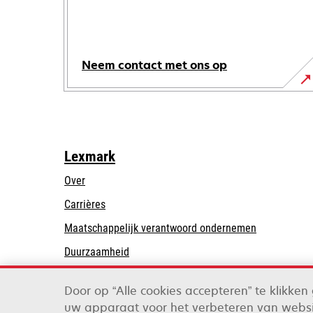
Neem contact met ons op
Lexmark
Over
Carrières
opens
Maatschappelijk verantwoord ondernemen
in
Duurzaamheid
a
Lexmark Partners
new
Door op “Alle cookies accepteren” te klikke
tab
uw apparaat voor het verbeteren van websi