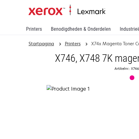
Printers
Benodigdheden & Onderdelen
Industrie
Startpagina
Printers
X74x Magenta Toner Ca
X746, X748 7K magen
Artikelnr.: X7