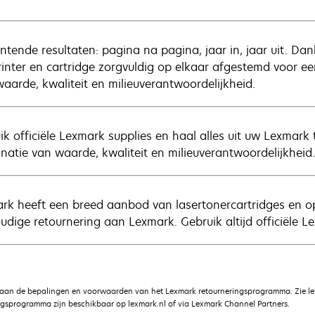
ntende resultaten: pagina na pagina, jaar in, jaar uit. Da
printer en cartridge zorgvuldig op elkaar afgestemd voor e
aarde, kwaliteit en milieuverantwoordelijkheid.
ik officiële Lexmark supplies en haal alles uit uw Lexmar
natie van waarde, kwaliteit en milieuverantwoordelijkheid.
rk heeft een breed aanbod van lasertonercartridges en op
udige retournering aan Lexmark. Gebruik altijd officiële Le
 aan de bepalingen en voorwaarden van het Lexmark retourneringsprogramma. Zie le
gsprogramma zijn beschikbaar op lexmark.nl of via Lexmark Channel Partners.