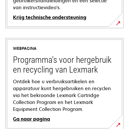
gebruikershandleidingen en een selectie
van instructievideo's.
Krijg technische ondersteuning
opens
in
a
WEBPAGINA
new
tab
Programma's voor hergebruik
en recycling van Lexmark
Ontdek hoe u verbruiksartikelen en
apparatuur kunt hergebruiken en recyclen
via het bekroonde Lexmark Cartridge
Collection Program en het Lexmark
Equipment Collection Program.
Ga naar pagina