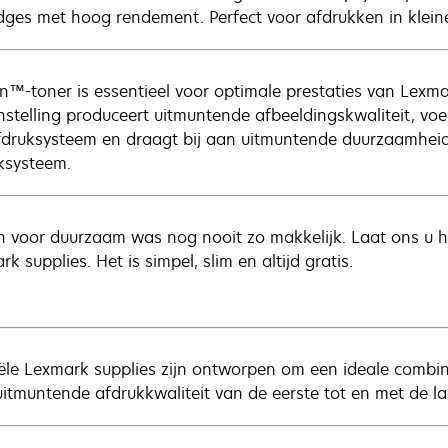
idges met hoog rendement. Perfect voor afdrukken in klei
n™-toner is essentieel voor optimale prestaties van Lexm
stelling produceert uitmuntende afbeeldingskwaliteit, vo
fdruksysteem en draagt bij aan uitmuntende duurzaamheid --
ksysteem.
n voor duurzaam was nog nooit zo makkelijk. Laat ons u he
k supplies. Het is simpel, slim en altijd gratis.
iële Lexmark supplies zijn ontworpen om een ideale combi
uitmuntende afdrukkwaliteit van de eerste tot en met de la