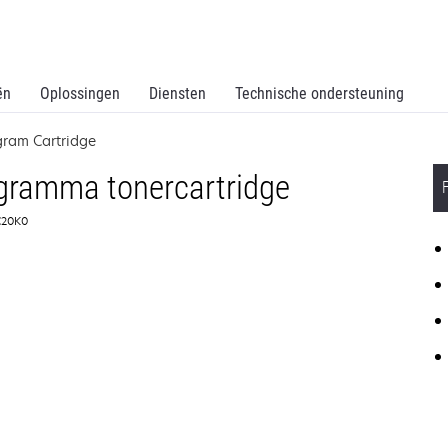
ën
Oplossingen
Diensten
Technische ondersteuning
gram Cartridge
gramma tonercartridge
0C20K0