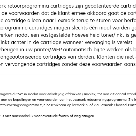
rk retourprogramma cartridges zijn gepatenteerde cartrid
 de voorwaarden dat de klant ermee akkoord gaat de cart
ge cartridge alleen naar Lexmark terug te sturen voor herfa
rprogramma cartridges mogen slechts één maal worden ge
erken nadat een vastgestelde hoeveelheid toner/inkt is gebr
/inkt achter in de cartridge wanneer vervanging is vereist
eheugen in uw printer/MFP automatisch bij te werken als 
 ongeautoriseerde cartridges van derden. Klanten die ni
n vervangende cartridges zonder deze voorwaarden aansc
gesteld CMY in modus voor enkelzijdig afdrukken (simplex) tot aan dit aantal stan
g aan de bepalingen en voorwaarden van het Lexmark retourneringsprogramma. Zie 
etourneringsprogramma zijn beschikbaar op lexmark.nl of via Lexmark Channel Partn
is niet aansprakelijk voor eventuele fouten of weglatingen.