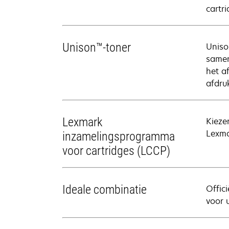
cartr
Unison™-toner
Uniso
samen
het a
afdru
Lexmark
Kieze
Lexmar
inzamelingsprogramma
voor cartridges (LCCP)
Ideale combinatie
Offic
voor 