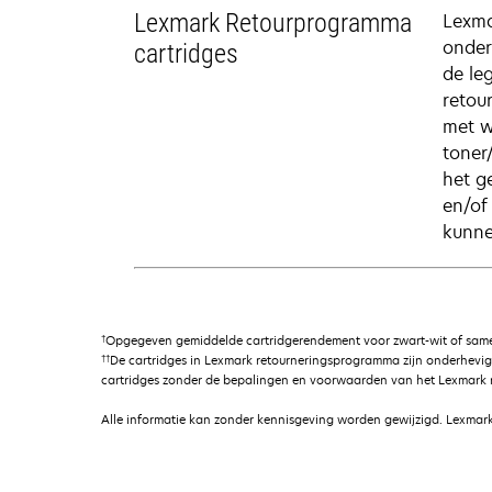
Lexmark Retourprogramma
Lexma
onder
cartridges
de le
retou
met w
toner
het g
en/of
kunne
†
Opgegeven gemiddelde cartridgerendement voor zwart-wit of samen
††
De cartridges in Lexmark retourneringsprogramma zijn onderhevi
cartridges zonder de bepalingen en voorwaarden van het Lexmark r
Alle informatie kan zonder kennisgeving worden gewijzigd. Lexmark 