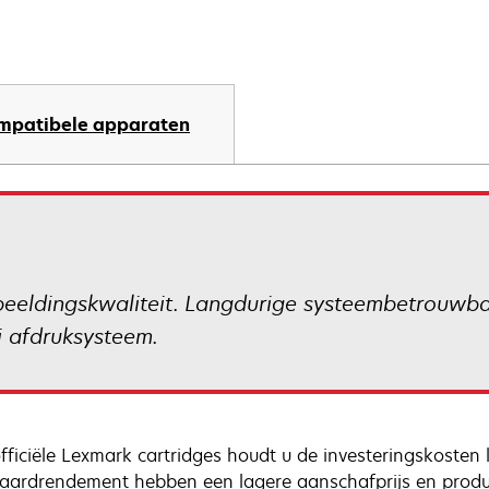
mpatibele apparaten
beeldingskwaliteit. Langdurige systeembetrouwba
ij afdruksysteem.
fficiële Lexmark cartridges houdt u de investeringskosten 
aardrendement hebben een lagere aanschafprijs en produ