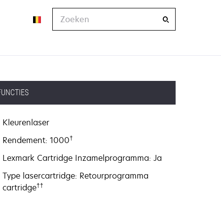
Zoeken
FUNCTIES
Kleurenlaser
†
Rendement: 1000
Lexmark Cartridge Inzamelprogramma: Ja
Type lasercartridge: Retourprogramma
††
cartridge