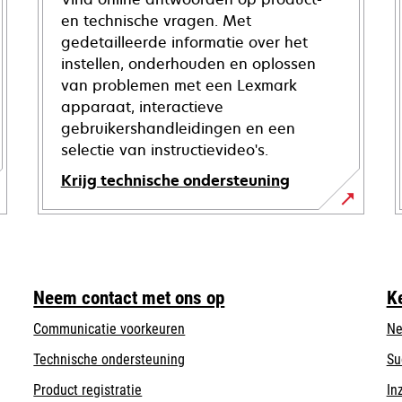
en technische vragen. Met
gedetailleerde informatie over het
instellen, onderhouden en oplossen
van problemen met een Lexmark
apparaat, interactieve
gebruikershandleidingen en een
selectie van instructievideo's.
Krijg technische ondersteuning
opens
in
a
new
Neem contact met ons op
K
tab
Communicatie voorkeuren
Ne
opens
Technische ondersteuning
Su
in
Product registratie
In
a