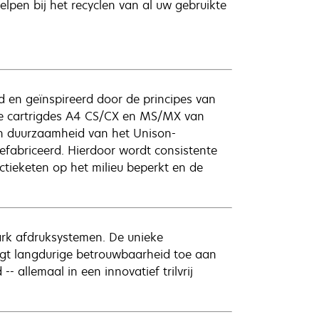
lpen bij het recyclen van al uw gebruikte
d en geïnspireerd door de principes van
te cartrigdes A4 CS/CX en MS/MX van
n duurzaamheid van het Unison-
efabriceerd. Hierdoor wordt consistente
tieketen op het milieu beperkt en de
ark afdruksystemen. De unieke
egt langdurige betrouwbaarheid toe aan
 allemaal in een innovatief trilvrij