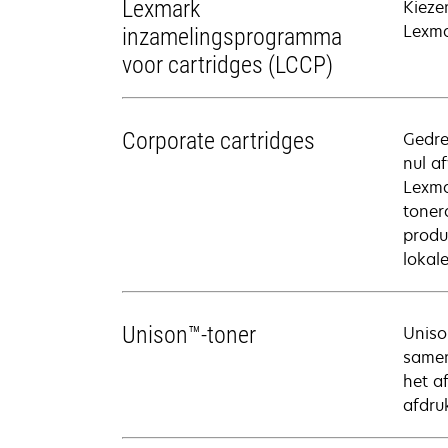
Lexmark
Kieze
Lexmar
inzamelingsprogramma
voor cartridges (LCCP)
Corporate cartridges
Gedre
nul a
Lexma
toner
produ
lokal
Unison™-toner
Uniso
samen
het a
afdru