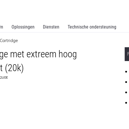
ën
Oplossingen
Diensten
Technische ondersteuning
Cartridge
dge met extreem hoog
 (20k)
0F2U0E