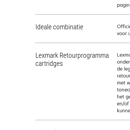
pagin
Ideale combinatie
Offic
voor 
Lexmark Retourprogramma
Lexma
onder
cartridges
de le
retou
met w
toner
het g
en/of
kunne