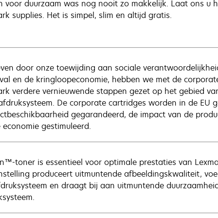
n voor duurzaam was nog nooit zo makkelijk. Laat ons u he
k supplies. Het is simpel, slim en altijd gratis.
ven door onze toewijding aan sociale verantwoordelijkhei
fval en de kringloopeconomie, hebben we met de corpora
rk verdere vernieuwende stappen gezet op het gebied va
afdruksysteem. De corporate cartridges worden in de EU g
ctbeschikbaarheid gegarandeerd, de impact van de produc
e economie gestimuleerd.
n™-toner is essentieel voor optimale prestaties van Lexm
stelling produceert uitmuntende afbeeldingskwaliteit, vo
fdruksysteem en draagt bij aan uitmuntende duurzaamheid --
ksysteem.