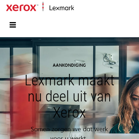
Startpagina
AANKONDIGING
Lexmark maakt
nu deel uit van
Xerox
Samen zorgen we dat werk
voor u werkt.