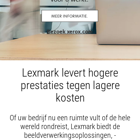
MEER INFORMATIE.
opens
Bezoek xerox.com
in
a
new
tab
Lexmark levert hogere
prestaties tegen lagere
kosten
Of uw bedrijf nu een ruimte vult of de hele
wereld rondreist, Lexmark biedt de
beeldverwerkingsoplossingen, -