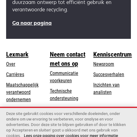
duurzaam ontwerp tot efficiënt gebruik en
verantwoorde recycling.
Ga naar pagina
Lexmark
Neem contact
Kenniscentrum
met ons op
Over
Newsroom
Communicatie
Carrières
Succesverhalen
voorkeuren
Maatschappelijk
Inzichten van
Technische
verantwoord
analisten
opens
ondersteuning
opens
ondernemen
in
in
Product registratie
Duurzaamheid
a
Deze site gebruikt cookies voor verschillende doeleinden, onder
a
Vind een dealer
andere om uw ervaring te verbeteren, voor analyse en voor
new
Lexmark Partners
new
advertenties. Door deze site te blijven gebruiken of door te klikken
tab
tab
op 'Accepteren en sluiten' gaat u akkoord met ons gebruik van
cookies.
Lees onze pagina over cookies voor meer informatie