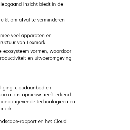
epgaand inzicht biedt in de
uikt om afval te verminderen
armee veel apparaten en
tructuur van Lexmark.
ie-ecosysteem vormen, waardoor
oductiviteit en uitvoeromgeving
liging, cloudaanbod en
ocirca ons opnieuw heeft erkend
 toonaangevende technologieën en
exmark.
Landscape-rapport en het Cloud