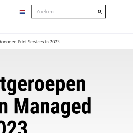
Zoeken
anaged Print Services in 2023
itgeroepen
van Managed
2023