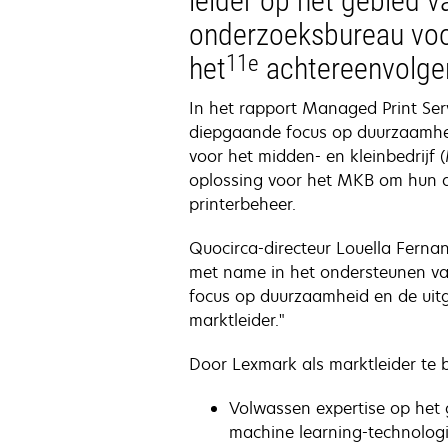
leider op het gebied 
onderzoeksbureau voor 
11e
het
achtereenvolgen
In het rapport Managed Print Ser
diepgaande focus op duurzaamhei
voor het midden- en kleinbedrijf 
oplossing voor het MKB om hun d
printerbeheer.
Quocirca-directeur Louella Fernan
met name in het ondersteunen va
focus op duurzaamheid en de uitg
marktleider."
Door Lexmark als marktleider te 
Volwassen expertise op het 
machine learning-technolog