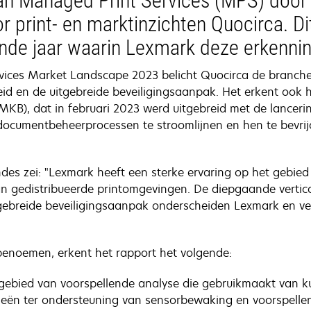
van Managed Print Services (MPS) door
print- en marktinzichten Quocirca. Dit
de jaar waarin Lexmark deze erkennin
vices Market Landscape 2023 belicht Quocirca de branche
d en de uitgebreide beveiligingsaanpak. Het erkent ook
(MKB), dat in februari 2023 werd uitgebreid met de lancer
ocumentbeheerprocessen te stroomlijnen en hen te bevrijd
des zei: "Lexmark heeft een sterke ervaring op het gebied
n gedistribueerde printomgevingen. De diepgaande vertic
ebreide beveiligingsaanpak onderscheiden Lexmark en verz
benoemen, erkent het rapport het volgende:
gebied van voorspellende analyse die gebruikmaakt van ku
ieën ter ondersteuning van sensorbewaking en voorspelle