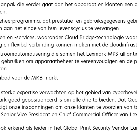
anpak die verder gaat dan het apparaat en klanten een di
en.
eheerprogramma, dat prestatie- en gebruiksgegevens gebr
en aan het einde van hun levenscyclus te vervangen.
gen en -services, waaronder Cloud Bridge-technologie wa
g en flexibel verbinding kunnen maken met de cloudinfras
troomautomatisering die samen het Lexmark MPS-alliant
 gebruiken om apparaatbeheer te vereenvoudigen en de pr
ron.
nbod voor de MKB-markt.
sterke expertise verwachten op het gebied van cyberbevei
rk goed gepositioneerd is om alle drie te bieden. Dat Qu
estigt onze inspanningen om onze klanten te voorzien van
 Senior Vice President en Chief Commercial Officer van L
ok erkend als leider in het Global Print Security Vendor 