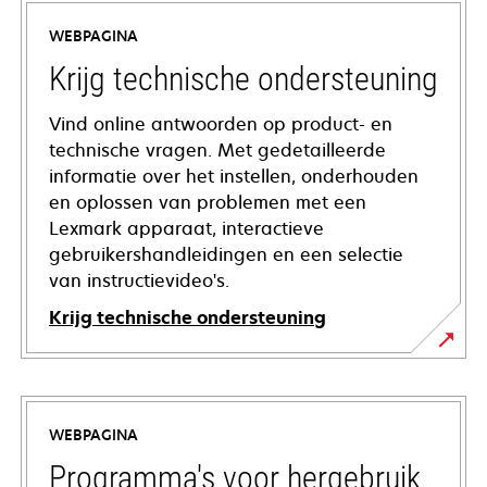
WEBPAGINA
Krijg technische ondersteuning
Vind online antwoorden op product- en
technische vragen. Met gedetailleerde
informatie over het instellen, onderhouden
en oplossen van problemen met een
Lexmark apparaat, interactieve
gebruikershandleidingen en een selectie
van instructievideo's.
Krijg technische ondersteuning
opens
in
a
WEBPAGINA
new
tab
Programma's voor hergebruik