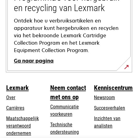
en recycling van Lexmark
Ontdek hoe u verbruiksartikelen en
apparatuur kunt hergebruiken en recyclen
via het bekroonde Lexmark Cartridge
Collection Program en het Lexmark
Equipment Collection Program.
Ga naar pagina
Lexmark
Neem contact
Kenniscentrum
met ons op
Over
Newsroom
Communicatie
Carrières
Succesverhalen
voorkeuren
Maatschappelijk
Inzichten van
Technische
verantwoord
analisten
opens
ondersteuning
opens
ondernemen