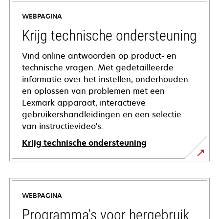
WEBPAGINA
Krijg technische ondersteuning
Vind online antwoorden op product- en
technische vragen. Met gedetailleerde
informatie over het instellen, onderhouden
en oplossen van problemen met een
Lexmark apparaat, interactieve
gebruikershandleidingen en een selectie
van instructievideo's.
Krijg technische ondersteuning
opens
in
a
WEBPAGINA
new
tab
Programma's voor hergebruik