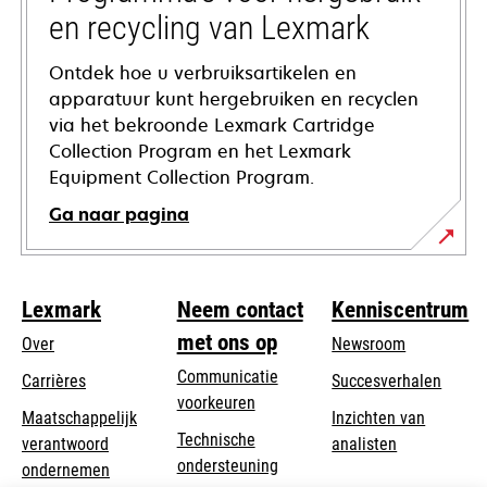
en recycling van Lexmark
Ontdek hoe u verbruiksartikelen en
apparatuur kunt hergebruiken en recyclen
via het bekroonde Lexmark Cartridge
Collection Program en het Lexmark
Equipment Collection Program.
Ga naar pagina
Lexmark
Neem contact
Kenniscentrum
met ons op
Over
Newsroom
Communicatie
Carrières
Succesverhalen
voorkeuren
Maatschappelijk
Inzichten van
Technische
verantwoord
analisten
opens
ondersteuning
opens
ondernemen