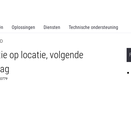
ën
Oplossingen
Diensten
Technische ondersteuning
BD
ie op locatie, volgende
dag
370779