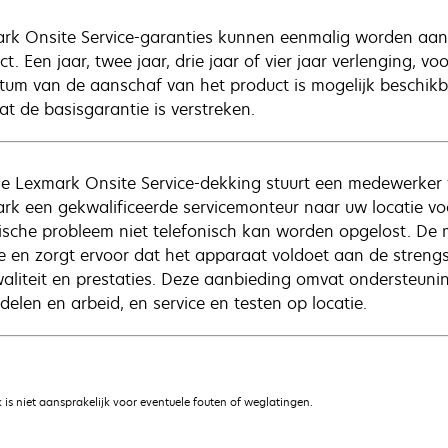
rk Onsite Service-garanties kunnen eenmalig worden aange
t. Een jaar, twee jaar, drie jaar of vier jaar verlenging, v
tum van de aanschaf van het product is mogelijk beschik
at de basisgarantie is verstreken.
e Lexmark Onsite Service-dekking stuurt een medewerker 
rk een gekwalificeerde servicemonteur naar uw locatie vo
ische probleem niet telefonisch kan worden opgelost. De
ie en zorgt ervoor dat het apparaat voldoet aan de streng
waliteit en prestaties. Deze aanbieding omvat ondersteuning
delen en arbeid, en service en testen op locatie.
is niet aansprakelijk voor eventuele fouten of weglatingen.