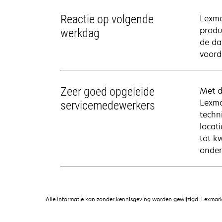
Reactie op volgende
Lexma
produc
werkdag
de da
voord
Zeer goed opgeleide
Met d
Lexma
servicemedewerkers
techn
locat
tot k
onder
Alle informatie kan zonder kennisgeving worden gewijzigd. Lexmark 