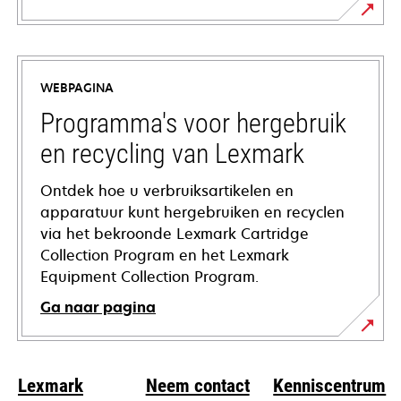
opens
in
a
WEBPAGINA
new
tab
Programma's voor hergebruik
en recycling van Lexmark
Ontdek hoe u verbruiksartikelen en
apparatuur kunt hergebruiken en recyclen
via het bekroonde Lexmark Cartridge
Collection Program en het Lexmark
Equipment Collection Program.
Ga naar pagina
Lexmark
Neem contact
Kenniscentrum