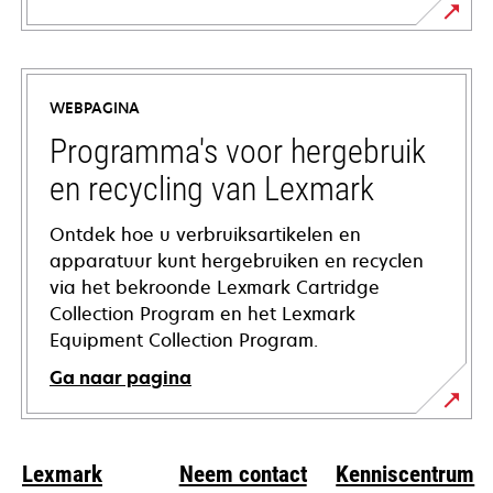
opens
in
a
WEBPAGINA
new
tab
Programma's voor hergebruik
en recycling van Lexmark
Ontdek hoe u verbruiksartikelen en
apparatuur kunt hergebruiken en recyclen
via het bekroonde Lexmark Cartridge
Collection Program en het Lexmark
Equipment Collection Program.
Ga naar pagina
Lexmark
Neem contact
Kenniscentrum