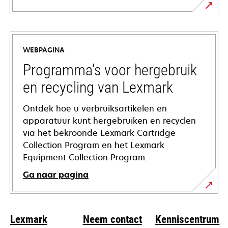
opens
in
a
WEBPAGINA
new
tab
Programma's voor hergebruik
en recycling van Lexmark
Ontdek hoe u verbruiksartikelen en
apparatuur kunt hergebruiken en recyclen
via het bekroonde Lexmark Cartridge
Collection Program en het Lexmark
Equipment Collection Program.
Ga naar pagina
Lexmark
Neem contact
Kenniscentrum