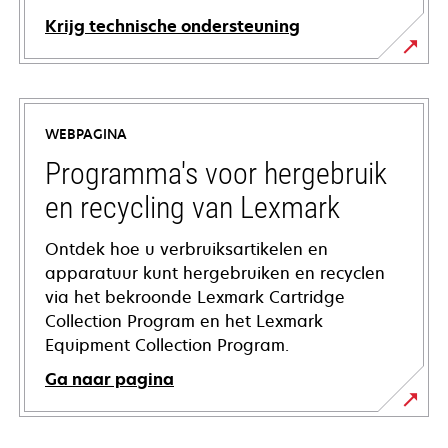
Krijg technische ondersteuning
opens
in
a
WEBPAGINA
new
tab
Programma's voor hergebruik
en recycling van Lexmark
Ontdek hoe u verbruiksartikelen en
apparatuur kunt hergebruiken en recyclen
via het bekroonde Lexmark Cartridge
Collection Program en het Lexmark
Equipment Collection Program.
Ga naar pagina