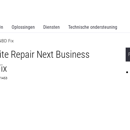
ën
Oplossingen
Diensten
Technische ondersteuning
NBD Fix
te Repair Next Business
ix
71453