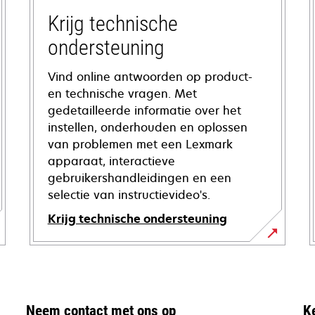
Krijg technische
ondersteuning
Vind online antwoorden op product-
en technische vragen. Met
gedetailleerde informatie over het
instellen, onderhouden en oplossen
van problemen met een Lexmark
apparaat, interactieve
gebruikershandleidingen en een
selectie van instructievideo's.
Krijg technische ondersteuning
opens
in
a
new
Neem contact met ons op
K