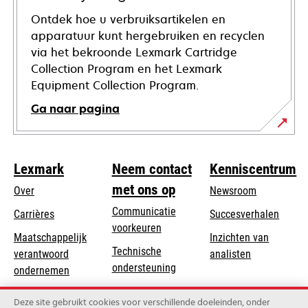
Ontdek hoe u verbruiksartikelen en
apparatuur kunt hergebruiken en recyclen
via het bekroonde Lexmark Cartridge
Collection Program en het Lexmark
Equipment Collection Program.
Ga naar pagina
Lexmark
Neem contact
Kenniscentrum
met ons op
Over
Newsroom
Communicatie
Carrières
Succesverhalen
voorkeuren
Maatschappelijk
Inzichten van
Technische
verantwoord
analisten
opens
ondersteuning
opens
ondernemen
in
in
Product registratie
Duurzaamheid
a
Deze site gebruikt cookies voor verschillende doeleinden, onder
a