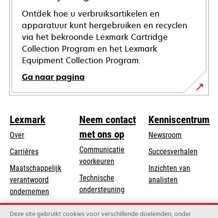
Ontdek hoe u verbruiksartikelen en
apparatuur kunt hergebruiken en recyclen
via het bekroonde Lexmark Cartridge
Collection Program en het Lexmark
Equipment Collection Program.
Ga naar pagina
Lexmark
Neem contact
Kenniscentrum
met ons op
Over
Newsroom
Communicatie
Carrières
Succesverhalen
voorkeuren
Maatschappelijk
Inzichten van
Technische
verantwoord
analisten
opens
ondersteuning
opens
ondernemen
in
in
Product registratie
Duurzaamheid
a
Deze site gebruikt cookies voor verschillende doeleinden, onder
a