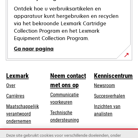
Ontdek hoe u verbruiksartikelen en
apparatuur kunt hergebruiken en recyclen
via het bekroonde Lexmark Cartridge
Collection Program en het Lexmark
Equipment Collection Program.
Ga naar pagina
Lexmark
Neem contact
Kenniscentrum
met ons op
Over
Newsroom
Communicatie
Carrières
Succesverhalen
voorkeuren
Maatschappelijk
Inzichten van
Technische
verantwoord
analisten
opens
ondersteuning
opens
ondernemen
in
in
Product registratie
Duurzaamheid
a
Deze site gebruikt cookies voor verschillende doeleinden, onder
a