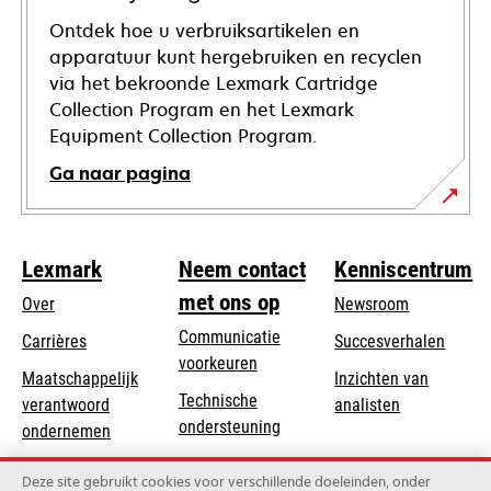
Ontdek hoe u verbruiksartikelen en
apparatuur kunt hergebruiken en recyclen
via het bekroonde Lexmark Cartridge
Collection Program en het Lexmark
Equipment Collection Program.
Ga naar pagina
Lexmark
Neem contact
Kenniscentrum
met ons op
Over
Newsroom
Communicatie
Carrières
Succesverhalen
voorkeuren
Maatschappelijk
Inzichten van
Technische
verantwoord
analisten
opens
ondersteuning
opens
ondernemen
in
in
Product registratie
Duurzaamheid
a
Deze site gebruikt cookies voor verschillende doeleinden, onder
a